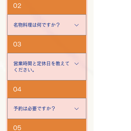
「ろばた焼三平」は、地元の方も
02
観光客も気軽に楽しめる、親しみ
やすい雰囲気の居酒屋です。魚料
理を中心に、一品料理・串もの・
名物料理は何ですか？
鍋料理（要予約）など幅広いメニ
ューをご用意しています。はじめ
青森の郷土料理「ほたて味噌貝焼
03
てでも“ただいま！”と言いたくな
き（味噌貝焼き）」が人気です。
るアットホームさが魅力です。
ほかにも、その日の仕入れで変わ
る「本日のおすすめ」や新鮮な魚
営業時間と定休日を教えて
介類を使った料理を提供していま
ください。
す。
営業時間：17:00〜23:00 定休
04
日：毎週日曜日・毎月19日（不
定休あり）
予約は必要ですか？
通常メニューは予約なしで来店い
05