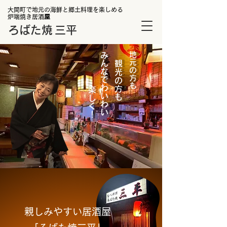
大間町で地元の海鮮と郷土料理を楽しめる
炉端焼き居酒
屋
ろばた
焼
三平
みんなでわいわい
地元の方も
観光の方も
楽しく！
親しみやすい居酒屋