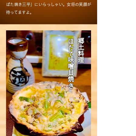
ばた焼き三平」にいらっしゃい。女将の笑顔が
待ってますよ。
ほたて味噌貝焼き
郷土料理