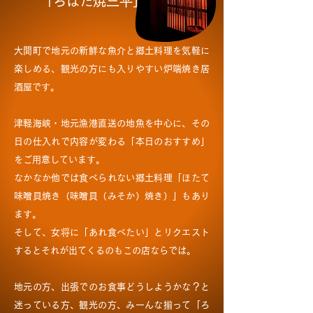
「ろばた焼三平」
大間町で地元の新鮮な魚介と郷土料理を気軽に
楽しめる、観光の方にも入りやすい炉端焼き居
酒屋です。
津軽海峡・地元漁港直送の地魚を中心に、その
日の仕入れで内容が変わる「本日のおすすめ」
をご用意しています。
なかなか他では食べられない郷土料理「ほたて
味噌貝焼き（味噌貝（みそか）焼き）」もあり
ます。
そして、女将に「あれ食べたい」とリクエスト
するとそれが出てくるのもこの店ならでは。
地元の方、出張でのお食事どうしようかな？と
迷っている方、観光の方、みーんな揃って「ろ