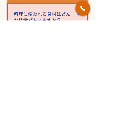
ど幅広い方が来店されています。
料理に使われる食材はどん
な特徴がありますか？
四季折々の旬野菜と、新鮮な魚介
09
類を中心に料理を提供していま
す。季節によっては、津軽海峡を
隔てた函館方面の食材が提供され
お酒の種類は豊富ですか？
ることもあります。
はい。こだわりのお酒を多数取り
10
揃えており、料理と一緒に楽しめ
ます。
子ども連れでも利用できま
すか？
公式サイトには明記されていませ
11
んが、アットホームな雰囲気のお