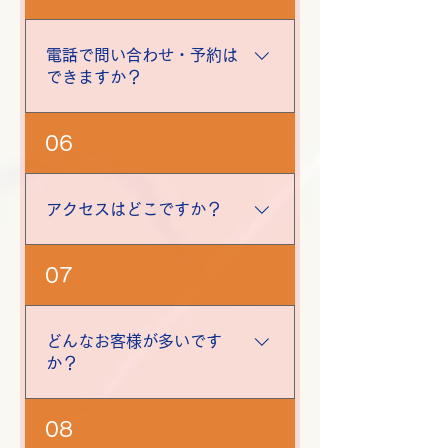
ただけますが、鍋料理は要予約と
なっています。また宴会について
は、ご予算に応じて対応している
電話で問い合わせ・予約は
ため事前相談がおすすめです。
できますか？
はい、可能です。 TEL：0175-
06
37-4357 お気軽にお問い合わ
せください。
アクセスはどこですか？
所在地：青森県下北郡大間町大字
07
大間字大間82 お店のアクセス情
報は公式HPの「店舗案内」ペー
ジでも確認できます。
どんなお客様が多いです
か？
地元の方のほか、大間を訪れる観
08
光客、出張で滞在されている方な