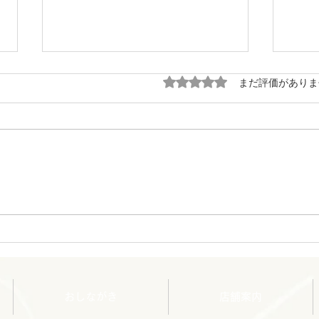
5つ星のうち0と評価され
まだ評価がありま
三平
年末年始のご案内と美味しい
物
おしながき
店舗案内