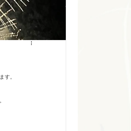
ます。
。