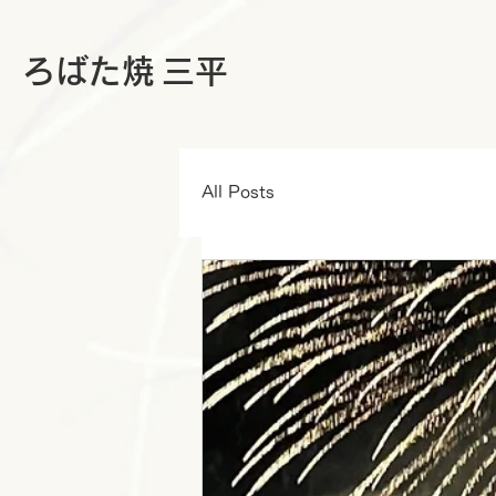
ろばた
焼
三平
All Posts